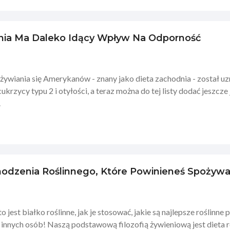
nia Ma Daleko Idący Wpływ Na Odporność
wiania się Amerykanów - znany jako dieta zachodnia - został uz
ukrzycy typu 2 i otyłości, a teraz można do tej listy dodać jeszcz
.
hodzenia Roślinnego, Które Powinieneś Spożywać
to jest białko roślinne, jak je stosować, jakie są najlepsze roślinn
 innych osób! Naszą podstawową filozofią żywieniową jest dieta r