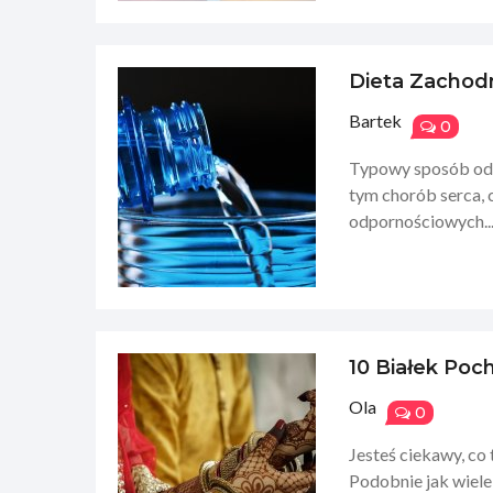
Dieta Zachod
Bartek
0
Typowy sposób odży
tym chorób serca, c
odpornościowych..
10 Białek Poc
Ola
0
Jesteś ciekawy, co 
Podobnie jak wiele