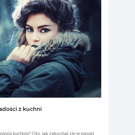
adości z kuchni
 swoją kuchnią? Oto, jak zakochać się w swojej