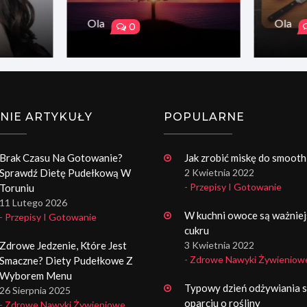
Ola
Ola
0
NIE ARTYKUŁY
POPULARNE
Brak Czasu Na Gotowanie?
Jak zrobić miskę do smooth
Sprawdź Dietę Pudełkową W
2 Kwietnia 2022
- Przepisy I Gotowanie
Toruniu
11 Lutego 2026
W kuchni owoce są ważniej
- Przepisy I Gotowanie
cukru
Zdrowe Jedzenie, Które Jest
3 Kwietnia 2022
- Zdrowe Nawyki Żywieniow
Smaczne? Diety Pudełkowe Z
Wyborem Menu
Typowy dzień odżywiania s
26 Sierpnia 2025
oparciu o rośliny
- Zdrowe Nawyki Żywieniowe