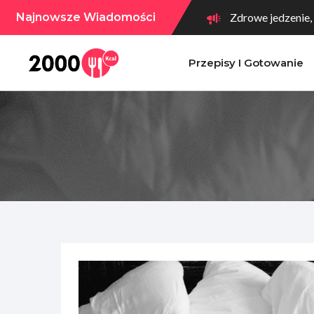
Najnowsze Wiadomości
Zdrowe jedzenie,
Przepisy I Gotowanie
10 gorzkich potr
Brak czasu na go