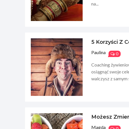
na...
5 Korzyści Z
Paulina
0
Coaching żywieniow
osiągnąć swoje ce
walczysz z samym s
Możesz Zmien
Magda
0