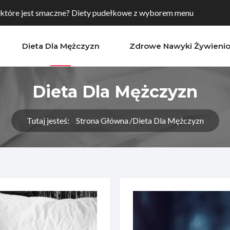
 które jest smaczne? Diety pudełkowe z wyborem menu
Dieta Dla Mężczyzn
Zdrowe Nawyki Żywieni
aw, których warto spróbować, aby poprawić...
Dieta Dla Mężczyzn
towanie? Sprawdź dietę pudełkową w Toruniu
Tutaj jesteś:
Strona Główna
Dieta Dla Mężczyzn