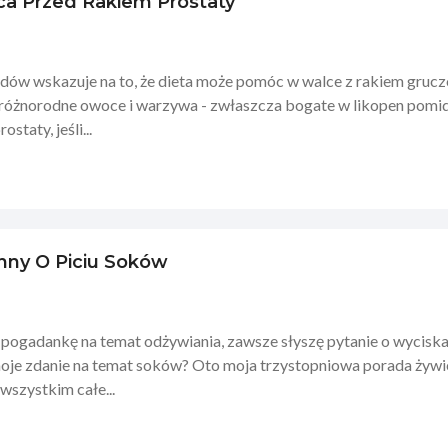
ca Przed Rakiem Prostaty
dów wskazuje na to, że dieta może pomóc w walce z rakiem gru
różnorodne owoce i warzywa - zwłaszcza bogate w likopen pomid
staty, jeśli...
inny O Piciu Soków
pogadankę na temat odżywiania, zawsze słyszę pytanie o wyciska
moje zdanie na temat soków? Oto moja trzystopniowa porada żyw
wszystkim całe...