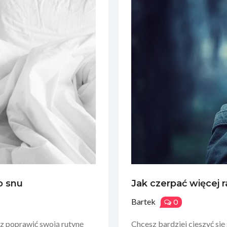
o snu
Jak czerpać więcej r
Bartek
0
z poprawić swoją rutynę
Chcesz bardziej cieszyć się