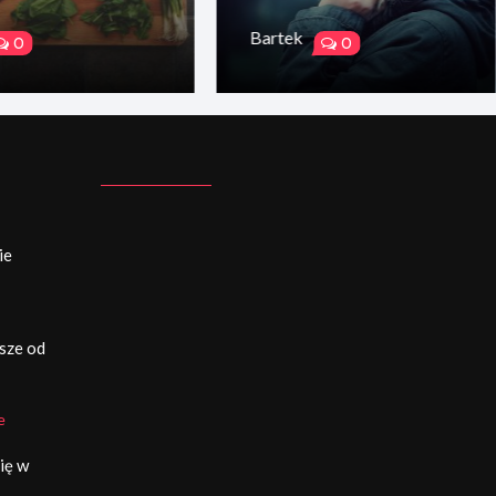
Bartek
0
0
ie
sze od
e
ię w