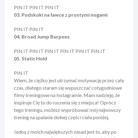
PIN IT PIN IT PIN IT
03. Podskoki na ławce z prostymi nogami
PIN IT PIN IT
04. Broad Jump Burpees
PIN IT PIN IT PIN IT PIN IT PIN IT PIN IT
05. Static Hold
PIN IT
Wiem, że ciężko jest utrzymać motywację przez cały
czas, dlatego staram się wypuszczać cotygodniowe
filmy treningowe na Instagramie. Mam nadzieję, że
inspiruje Cię to do ruszenia się z miejsca! Oprócz
tego treningu, możesz wypróbować mój najnowszy
trening na spalanie dolnej części ciała poniżej.
Jedną z moich największych zasad jest to, aby po