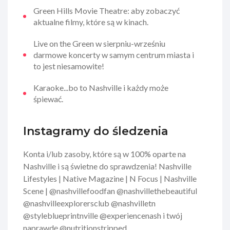
Green Hills Movie Theatre: aby zobaczyć
aktualne filmy, które są w kinach.
Live on the Green w sierpniu-wrześniu
darmowe koncerty w samym centrum miasta i
to jest niesamowite!
Karaoke...bo to Nashville i każdy może
śpiewać.
Instagramy do śledzenia
Konta i/lub zasoby, które są w 100% oparte na
Nashville i są świetne do sprawdzenia! Nashville
Lifestyles | Native Magazine | N Focus | Nashville
Scene | @nashvillefoodfan @nashvillethebeautiful
@nashvilleexplorersclub @nashvilletn
@styleblueprintnville @experiencenash i twój
naprawdę @nutritionstripped.