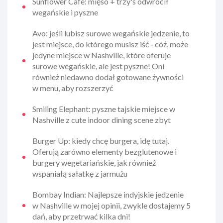
Sunflower Cafe: mięso + trzy's odwrócił
wegańskie i pyszne
Avo: jeśli lubisz surowe wegańskie jedzenie, to
jest miejsce, do którego musisz iść - cóż, może
jedyne miejsce w Nashville, które oferuje
surowe wegańskie, ale jest pyszne! Oni
również niedawno dodał gotowane żywności
w menu, aby rozszerzyć
Smiling Elephant: pyszne tajskie miejsce w
Nashville z cute indoor dining scene zbyt
Burger Up: kiedy chcę burgera, idę tutaj.
Oferują zarówno elementy bezglutenowe i
burgery wegetariańskie, jak również
wspaniałą sałatkę z jarmużu
Bombay Indian: Najlepsze indyjskie jedzenie
w Nashville w mojej opinii, zwykle dostajemy 5
dań, aby przetrwać kilka dni!