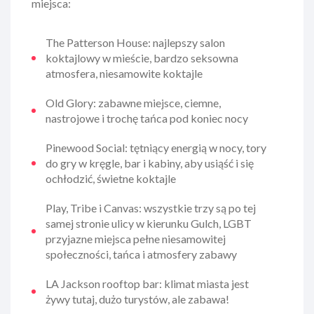
miejsca:
The Patterson House: najlepszy salon
koktajlowy w mieście, bardzo seksowna
atmosfera, niesamowite koktajle
Old Glory: zabawne miejsce, ciemne,
nastrojowe i trochę tańca pod koniec nocy
Pinewood Social: tętniący energią w nocy, tory
do gry w kręgle, bar i kabiny, aby usiąść i się
ochłodzić, świetne koktajle
Play, Tribe i Canvas: wszystkie trzy są po tej
samej stronie ulicy w kierunku Gulch, LGBT
przyjazne miejsca pełne niesamowitej
społeczności, tańca i atmosfery zabawy
LA Jackson rooftop bar: klimat miasta jest
żywy tutaj, dużo turystów, ale zabawa!