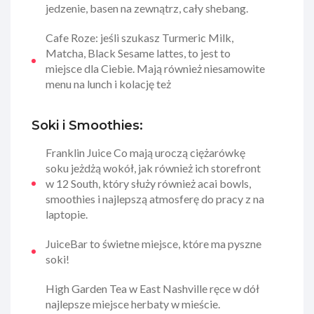
jedzenie, basen na zewnątrz, cały shebang.
Cafe Roze: jeśli szukasz Turmeric Milk,
Matcha, Black Sesame lattes, to jest to
miejsce dla Ciebie. Mają również niesamowite
menu na lunch i kolację też
Soki i Smoothies:
Franklin Juice Co mają uroczą ciężarówkę
soku jeżdżą wokół, jak również ich storefront
w 12 South, który służy również acai bowls,
smoothies i najlepszą atmosferę do pracy z na
laptopie.
JuiceBar to świetne miejsce, które ma pyszne
soki!
High Garden Tea w East Nashville ręce w dół
najlepsze miejsce herbaty w mieście.