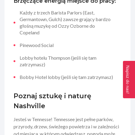
Brzęczące energią miejsce do pracy:
Każdy z trzech Barista Parlors (East,
Germantown, Gulch) zawsze grający bardzo
głośną muzykę od Ozzy Ozborne do
Copeland
Pinewood Social
Lobby hotelu Thompson (jeśli się tam
zatrzymasz)
Napisz do nas!
Bobby Hotel lobby (jeśli się tam zatrzymasz)
Poznaj sztukę i naturę
Nashville
Jesteś w Tennesse! Tennessee jest pełne parków,
przyrody, drzew, świeżego powietrza i w zależności
od miesiąca, w którym odwiedzasz, pogoda może