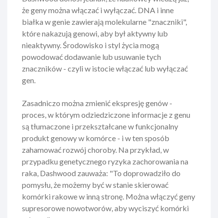
że geny można włączać i wyłączać.
DNA
i inne
białka w genie zawierają molekularne "znaczniki",
które nakazują genowi, aby był aktywny lub
nieaktywny. Środowisko i styl życia mogą
powodować dodawanie lub usuwanie tych
znaczników - czyli w istocie włączać lub wyłączać
gen.
Zasadniczo można zmienić ekspresję genów -
proces, w którym odziedziczone informacje z genu
są tłumaczone i przekształcane w funkcjonalny
produkt genowy w komórce - i w ten sposób
zahamować rozwój choroby. Na przykład, w
przypadku genetycznego ryzyka zachorowania na
raka, Dashwood zauważa: "To doprowadziło do
pomysłu, że możemy być w stanie skierować
komórki rakowe w inną stronę. Można włączyć geny
supresorowe nowotworów, aby wyciszyć komórki