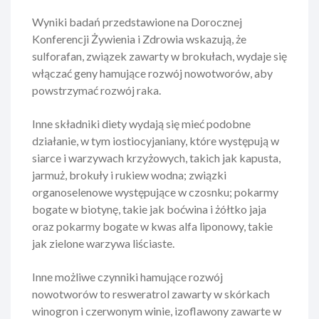
Wyniki badań przedstawione na Dorocznej
Konferencji Żywienia i Zdrowia wskazują, że
sulforafan, związek zawarty w brokułach, wydaje się
włączać geny hamujące rozwój nowotworów, aby
powstrzymać rozwój raka.
Inne składniki diety wydają się mieć podobne
działanie, w tym iostiocyjaniany, które występują w
siarce i warzywach krzyżowych, takich jak kapusta,
jarmuż, brokuły i rukiew wodna; związki
organoselenowe występujące w czosnku; pokarmy
bogate w biotynę, takie jak boćwina i żółtko jaja
oraz pokarmy bogate w kwas alfa liponowy, takie
jak zielone warzywa liściaste.
Inne możliwe czynniki hamujące rozwój
nowotworów to resweratrol zawarty w skórkach
winogron i czerwonym winie, izoflawony zawarte w