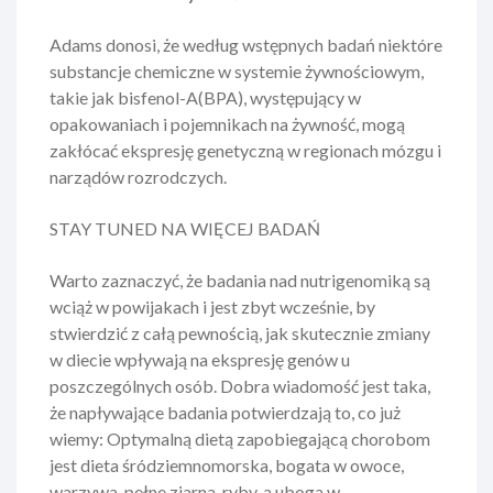
Adams donosi, że według wstępnych badań niektóre
substancje chemiczne w systemie żywnościowym,
takie jak bisfenol-A
(BPA
), występujący w
opakowaniach i pojemnikach na żywność, mogą
zakłócać ekspresję genetyczną w regionach mózgu i
narządów rozrodczych.
STAY
TUNED
NA
WIĘCEJ
BADAŃ
Warto zaznaczyć, że badania nad nutrigenomiką są
wciąż w powijakach i jest zbyt wcześnie, by
stwierdzić z całą pewnością, jak skutecznie zmiany
w diecie wpływają na ekspresję genów u
poszczególnych osób. Dobra wiadomość jest taka,
że napływające badania potwierdzają to, co już
wiemy: Optymalną dietą zapobiegającą chorobom
jest dieta śródziemnomorska, bogata w owoce,
warzywa, pełne ziarna, ryby, a uboga w