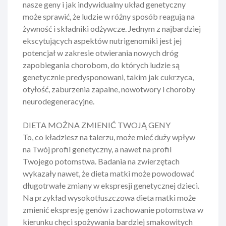
nasze geny i jak indywidualny układ genetyczny
może sprawić, że ludzie w różny sposób reagują na
żywność i składniki odżywcze. Jednym z najbardziej
ekscytujących aspektów nutrigenomiki jest jej
potencjał w zakresie otwierania nowych dróg
zapobiegania chorobom, do których ludzie są
genetycznie predysponowani, takim jak cukrzyca,
otyłość, zaburzenia zapalne, nowotwory i choroby
neurodegeneracyjne.
DIETA
MOŻNA
ZMIENIĆ
TWOJĄ
GENY
To, co kładziesz na talerzu, może mieć duży wpływ
na Twój profil genetyczny, a nawet na profil
Twojego potomstwa. Badania na zwierzętach
wykazały nawet, że dieta matki może powodować
długotrwałe zmiany w ekspresji genetycznej dzieci.
Na przykład wysokotłuszczowa dieta matki może
zmienić ekspresję genów i zachowanie potomstwa w
kierunku chęci spożywania bardziej smakowitych