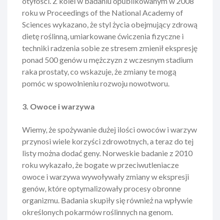
otyłości. Z kolei w badaniu opublikowanym w 2008
roku w Proceedings of the National Academy of
Sciences wykazano, że styl życia obejmujący zdrową
dietę roślinną, umiarkowane ćwiczenia fizyczne i
techniki radzenia sobie ze stresem zmienił ekspresję
ponad 500 genów u mężczyzn z wczesnym stadium
raka prostaty, co wskazuje, że zmiany te mogą
pomóc w spowolnieniu rozwoju nowotworu.
3. Owoce i warzywa
Wiemy, że spożywanie dużej ilości owoców i warzyw
przynosi wiele korzyści zdrowotnych, a teraz do tej
listy można dodać geny. Norweskie badanie z 2010
roku wykazało, że bogate w przeciwutleniacze
owoce i warzywa wywoływały zmiany w ekspresji
genów, które optymalizowały procesy obronne
organizmu. Badania skupiły się również na wpływie
określonych pokarmów roślinnych na genom.