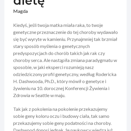
dietę
Magda
Kiedyś, jeśli twoja matka miała raka, to twoje
genetyczne przeznaczenie do tej choroby wydawało
się być wyryte w kamieniu. Przynajmniej tak brzmiał
stary sposób myślenia o genetycznych
predyspozycjach do chorób takich jak rak czy
choroby serca. Ale nastąpiła zmiana paradygmatu w
sposobie, w jaki eksperci rozumieją nasz
odziedziczony profil genetyczny, według Rodericka
H. Dashwooda, Ph.D., który mówił o genetyce i
żywieniu na 10. dorocznej Konferencji Żywienia i
Zdrowia w Seattle w maju.
Tak jak z pokolenia na pokolenie przekazujemy
sobie geny koloru oczu i budowy ciała, tak samo
przekazujemy sobie geny podatności na choroby.
Dashwood donosi jednak, że naukowcy wiedzą już,