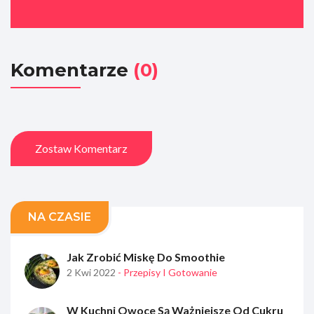
Komentarze
(0)
Zostaw Komentarz
NA CZASIE
Jak Zrobić Miskę Do Smoothie
2 Kwi 2022
- Przepisy I Gotowanie
W Kuchni Owoce Są Ważniejsze Od Cukru