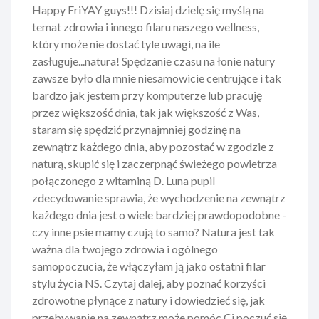
Happy FriYAY guys!!! Dzisiaj dzielę się myślą na
temat zdrowia i innego filaru naszego wellness,
który może nie dostać tyle uwagi, na ile
zasługuje...natura! Spędzanie czasu na łonie natury
zawsze było dla mnie niesamowicie centrujące i tak
bardzo jak jestem przy komputerze lub pracuję
przez większość dnia, tak jak większość z Was,
staram się spędzić przynajmniej godzinę na
zewnątrz każdego dnia, aby pozostać w zgodzie z
naturą, skupić się i zaczerpnąć świeżego powietrza
połączonego z witaminą D. Luna pupil
zdecydowanie sprawia, że wychodzenie na zewnątrz
każdego dnia jest o wiele bardziej prawdopodobne -
czy inne psie mamy czują to samo? Natura jest tak
ważna dla twojego zdrowia i ogólnego
samopoczucia, że włączyłam ją jako ostatni filar
stylu życia NS. Czytaj dalej, aby poznać korzyści
zdrowotne płynące z natury i dowiedzieć się, jak
przebywanie na zewnątrz może pomóc Ci poczuć się