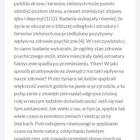
pobliżu drzew i terenów zielonych może pomóc
obniżyć poziom stresu, a nawet zmniejszyć objawy
lęku i depresji (1) (2). Badania wykazały również, że
życie w obszarze o bliższej odległości od natury i
terenów zielonych ma przedłużony pozytywny
wpływ na zdrowie psychiczne (4). W rzeczywistości,
to samo badanie wykazało, że ogólny stan zdrowia
psychicznego osób, które mieszkały dalej od natury
faktycznie spadła po przeniesieniu. Yikes! W jaki
sposób przebywanie na zewnątrz ma taki wpływ na
nasze zdrowie? Przez tysiące lat ludzie spędzali
większość swoich godzin na jawie w przyrodzie, a to
połączenie z zewnętrzem nadal odgrywa istotną
rolę w naszym ludzkim doświadczeniu! Jeśli się nad
tym zastanowić, tak wielu z nas, w tym ja, spędza tak
wiele czasu w pomieszczeniach i siedząc przy
biurkach. Potrzebujemy równowagi w spędzaniu
czasu na łonie natury, oddychaniu świeżym
powietrzem, odczuwaniu promieni słonecznych na