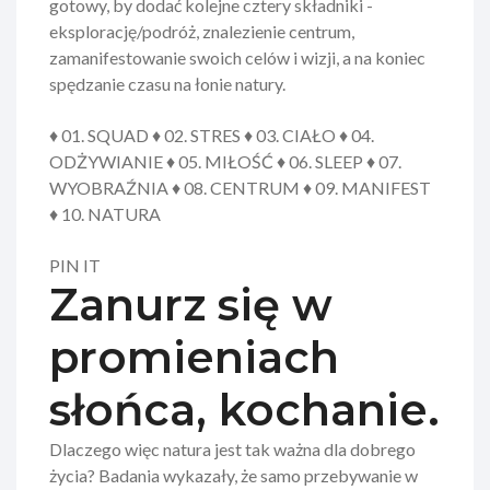
gotowy, by dodać kolejne cztery składniki -
eksplorację/podróż, znalezienie centrum,
zamanifestowanie swoich celów i wizji, a na koniec
spędzanie czasu na łonie natury.
♦ 01. SQUAD ♦ 02. STRES ♦ 03. CIAŁO ♦ 04.
ODŻYWIANIE ♦ 05. MIŁOŚĆ ♦ 06. SLEEP ♦ 07.
WYOBRAŹNIA ♦ 08. CENTRUM ♦ 09. MANIFEST
♦ 10. NATURA
PIN IT
Zanurz się w
promieniach
słońca, kochanie.
Dlaczego więc natura jest tak ważna dla dobrego
życia? Badania wykazały, że samo przebywanie w