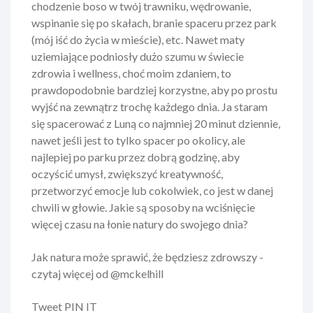
chodzenie boso w twój trawniku, wędrowanie,
wspinanie się po skałach, branie spaceru przez park
(mój iść do życia w mieście), etc. Nawet maty
uziemiające podniosły dużo szumu w świecie
zdrowia i wellness, choć moim zdaniem, to
prawdopodobnie bardziej korzystne, aby po prostu
wyjść na zewnątrz trochę każdego dnia. Ja staram
się spacerować z Luną co najmniej 20 minut dziennie,
nawet jeśli jest to tylko spacer po okolicy, ale
najlepiej po parku przez dobrą godzinę, aby
oczyścić umysł, zwiększyć kreatywność,
przetworzyć emocje lub cokolwiek, co jest w danej
chwili w głowie. Jakie są sposoby na wciśnięcie
więcej czasu na łonie natury do swojego dnia?
Jak natura może sprawić, że będziesz zdrowszy -
czytaj więcej od @mckelhill
Tweet PIN IT