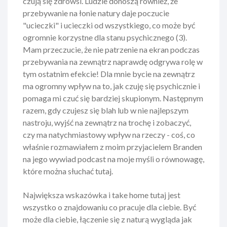
czują się zdrowsi. Ludzie donoszą również, że
przebywanie na łonie natury daje poczucie
"ucieczki" i ucieczki od wszystkiego, co może być
ogromnie korzystne dla stanu psychicznego (3).
Mam przeczucie, że nie patrzenie na ekran podczas
przebywania na zewnątrz naprawdę odgrywa rolę w
tym ostatnim efekcie! Dla mnie bycie na zewnątrz
ma ogromny wpływ na to, jak czuję się psychicznie i
pomaga mi czuć się bardziej skupionym. Następnym
razem, gdy czujesz się blah lub w nie najlepszym
nastroju, wyjść na zewnątrz na trochę i zobaczyć,
czy ma natychmiastowy wpływ na rzeczy - coś, co
właśnie rozmawiałem z moim przyjacielem Branden
na jego wywiad podcast na moje myśli o równowagę,
które można słuchać tutaj.
Największa wskazówka i take home tutaj jest
wszystko o znajdowaniu co pracuje dla ciebie. Być
może dla ciebie, łączenie się z naturą wygląda jak