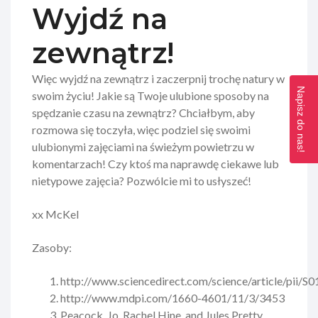
Wyjdź na
zewnątrz!
Więc wyjdź na zewnątrz i zaczerpnij trochę natury w
Napisz do nas!
swoim życiu! Jakie są Twoje ulubione sposoby na
spędzanie czasu na zewnątrz? Chciałbym, aby
rozmowa się toczyła, więc podziel się swoimi
ulubionymi zajęciami na świeżym powietrzu w
komentarzach! Czy ktoś ma naprawdę ciekawe lub
nietypowe zajęcia? Pozwólcie mi to usłyszeć!
xx McKel
Zasoby:
http://www.sciencedirect.com/science/article/pii
http://www.mdpi.com/1660-4601/11/3/3453
Peacock, Jo, Rachel Hine, and Jules Pretty.