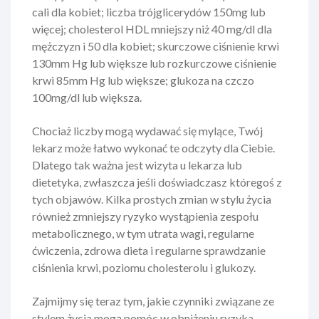
cali dla kobiet; liczba trójglicerydów 150mg lub
więcej; cholesterol HDL mniejszy niż 40 mg/dl dla
mężczyzn i 50 dla kobiet; skurczowe ciśnienie krwi
130mm Hg lub większe lub rozkurczowe ciśnienie
krwi 85mm Hg lub większe; glukoza na czczo
100mg/dl lub większa.
Chociaż liczby mogą wydawać się mylące, Twój
lekarz może łatwo wykonać te odczyty dla Ciebie.
Dlatego tak ważna jest wizyta u lekarza lub
dietetyka, zwłaszcza jeśli doświadczasz któregoś z
tych objawów. Kilka prostych zmian w stylu życia
również zmniejszy ryzyko wystąpienia zespołu
metabolicznego, w tym utrata wagi, regularne
ćwiczenia, zdrowa dieta i regularne sprawdzanie
ciśnienia krwi, poziomu cholesterolu i glukozy.
Zajmijmy się teraz tym, jakie czynniki związane ze
stylem życia mogą pomóc w obniżeniu ryzyka