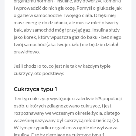
organizmu hormon - insulinę, aby otworzyć komórki
i wprowadzić do nich glukozę. Pomyśl o glukozie jak
o gazie w samochodzie Twojego ciała. Dzięki niej
masz energię do działania, ale musisz mieć otwarty
bak, aby samochód mógł przyjąć gaz. Insulina służy
jako korek, który wpuszcza gaz do baku - bez niego
twój samochód (aka twoje ciało) nie będzie działał
prawidłowo.
Jeśli chodzi o to, co jest nie tak w każdym typie
cukrzycy, oto podstawy:
Cukrzyca typu 1
Ten typ cukrzycy występuje u zaledwie 5% populacji
osób, u których zdiagnozowano cukrzycę, i jest
rozpoznawany we wczesnym okresie życia, dlatego
wcześniej nazywany był cukrzycą młodzieńczą (2).
W tym przypadku organizm w ogóle nie wytwarza
insuliny. Osoby cierpiące na cukrzycę typu 1