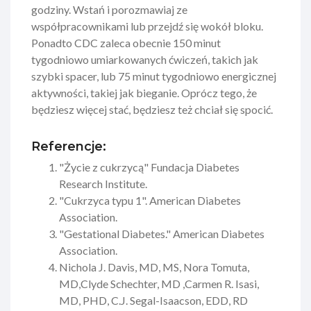
godziny. Wstań i porozmawiaj ze
współpracownikami lub przejdź się wokół bloku.
Ponadto CDC zaleca obecnie 150 minut
tygodniowo umiarkowanych ćwiczeń, takich jak
szybki spacer, lub 75 minut tygodniowo energicznej
aktywności, takiej jak bieganie. Oprócz tego, że
będziesz więcej stać, będziesz też chciał się spocić.
Referencje:
"Życie z cukrzycą" Fundacja Diabetes
Research Institute.
"Cukrzyca typu 1". American Diabetes
Association.
"Gestational Diabetes." American Diabetes
Association.
Nichola J. Davis
, MD, MS,
Nora Tomuta
,
MD,
Clyde Schechter
,
MD
,
Carmen R. Isasi
,
MD,
PHD,
C.J. Segal-Isaacson
,
EDD, RD