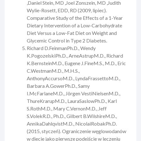
,
Daniel Stein
,
MD
,
Joel Zonszein
,
MD
,
Judith
Wylie-Rosett
, EDD, RD (2009, lipiec).
Comparative Study of the Effects of a 1-Year
Dietary Intervention of a Low-Carbohydrate
Diet Versus a Low-Fat Diet on Weight and
Glycemic Control in Type 2 Diabetes.
Richard D.
Feinman
Ph.D.,
Wendy
K.
Pogozelski
Ph.D.,
Arne
Astrup
M.D.,
Richard
K.
Bernstein
M.D.,
Eugene J.
Fine
M.S., M.D.,
Eric
C.
Westman
M.D., M.H.S.,
Anthony
Accurso
M.D.,
Lynda
Frassetto
M.D.,
Barbara A.
Gower
Ph.D.,
Samy
I.
McFarlane
M.D.,
Jörgen Vesti
Nielsen
M.D.,
Thure
Krarup
M.D.,
Laura
Saslow
Ph.D.,
Karl
S.
Roth
M.D.,
Mary C.
Vernon
M.D.,
Jeff
S.
Volek
R.D., Ph.D.,
Gilbert B.
Wilshire
M.D.,
Annika
Dahlqvist
M.D.
,
Nicolai
Robak
Ph.D.
(2015, styczeń).
Ograniczenie węglowodanów
w diecie jako pierwsze podejście w leczeniu