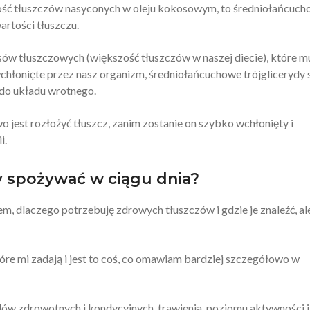
tość tłuszczów nasyconych w oleju kokosowym, to średniołańcuc
rtości tłuszczu.
w tłuszczowych (większość tłuszczów w naszej diecie), które m
wchłonięte przez nasz organizm, średniołańcuchowe trójglicerydy 
do układu wrotnego.
 jest rozłożyć tłuszcz, zanim zostanie on szybko wchłonięty i
i.
y spożywać w ciągu dnia?
em, dlaczego potrzebuję zdrowych tłuszczów i gdzie je znaleźć, ale
tóre mi zadają i jest to coś, co omawiam bardziej szczegółowo w
elów zdrowotnych i kondycyjnych, trawienia, poziomu aktywności i