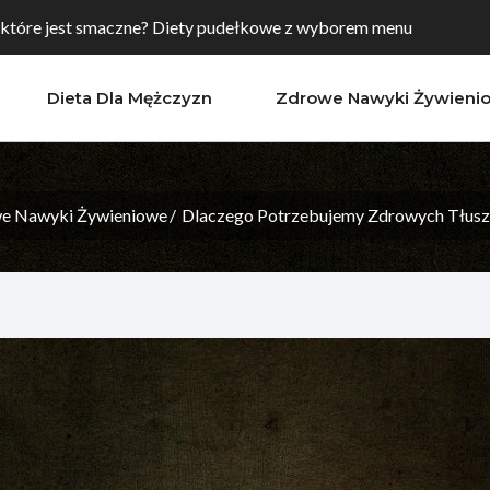
 które jest smaczne? Diety pudełkowe z wyborem menu
Dieta Dla Mężczyzn
Zdrowe Nawyki Żywieni
aw, których warto spróbować, aby poprawić...
towanie? Sprawdź dietę pudełkową w Toruniu
e Nawyki Żywieniowe
Dlaczego Potrzebujemy Zdrowych Tłuszc