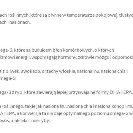
jach roślinnych, które są płynne w temperaturze pokojowej, tłusty
ach i nasionach.
ega-3, które są budulcem błon komórkowych, o których
zmowi energii, wspomagają hormony, zdrowie mózgu i odporność
z oliwek, awokado, orzechy włoskie, nasiona lnu, nasiona chia i
omega-3.
ga-3 z ryb, które zawierają lepiej przyswajalne formy DHA i EPA.
linnego, takie jak nasiona lnu, nasiona chia i nasiona konopi, m
 i EPA, a konwersja ta nie daje optymalnego poziomu omega-3 w
oś, makrela i inne ryby.