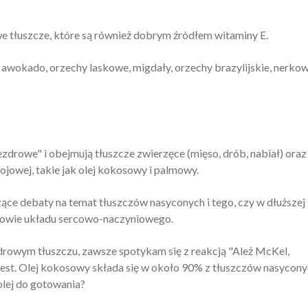
e tłuszcze, które są również dobrym źródłem witaminy E.
 awokado, orzechy laskowe, migdały, orzechy brazylijskie, nerkow
zdrowe" i obejmują tłuszcze zwierzęce (mięso, drób, nabiał) oraz
kojowej, takie jak olej kokosowy i palmowy.
ące debaty na temat tłuszczów nasyconych i tego, czy w dłuższej
rowie układu sercowo-naczyniowego.
rowym tłuszczu, zawsze spotykam się z reakcją "Ależ McKel,
 jest. Olej kokosowy składa się w około 90% z tłuszczów nasycony
olej do gotowania?