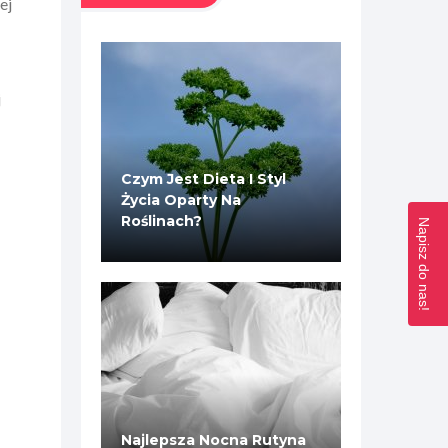
ej
j
Czym Jest Dieta I Styl
Życia Oparty Na
Roślinach?
Napisz do nas!
Najlepsza Nocna Rutyna