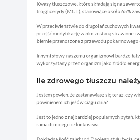
Kwasy tłuszczowe, które składają się na zawar
trójglicerydy (MCT), stanowiące około 65% zawa
W przeciwieństwie do długołańcuchowych kwasó
przejść modyfikację zanim zostaną strawione i 
biernie przenoszone z przewodu pokarmowego 
Innymi słowy, naszemu organizmowi bardzo łatwo
wykorzystany przez organizm jako źródło energi
Ile zdrowego tłuszczu należ
Jestem pewien, że zastanawiasz się teraz, czy wi
powinienem ich jeść w ciągu dnia?
Jest to jedno z najbardziej popularnych pytań, k
ramach mojego członkostwa.
Dokładna ilość zależy od Twojego stylu życia, c