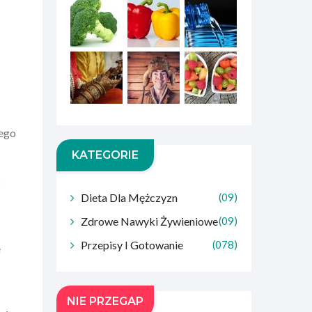
iego
KATEGORIE
o
Dieta Dla Mężczyzn
(09)
Zdrowe Nawyki Żywieniowe
(09)
Przepisy I Gotowanie
(078)
e
NIE PRZEGAP