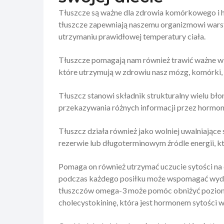
Tłuszcze są ważne dla zdrowia komórkowego i 
tłuszcze zapewniają naszemu organizmowi warst
utrzymaniu prawidłowej temperatury ciała.
Tłuszcze pomagają nam również trawić ważne wita
które utrzymują w zdrowiu nasz mózg, komórki, h
Tłuszcz stanowi składnik strukturalny wielu b
przekazywania różnych informacji przez hormon
Tłuszcz działa również jako wolniej uwalniające 
rezerwie lub długoterminowym źródle energii, kt
Pomaga on również utrzymać uczucie sytości na d
podczas każdego posiłku może wspomagać wydz
tłuszczów omega-3 może pomóc obniżyć poziom in
cholecystokininę, która jest hormonem sytości 