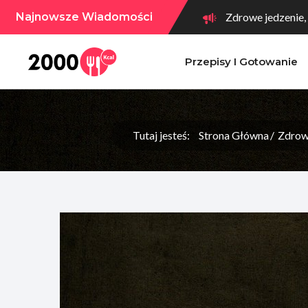
Najnowsze Wiadomości
Zdrowe jedzenie,
Przepisy I Gotowanie
10 gorzkich potr
Brak czasu na go
Tutaj jesteś:
Strona Główna
Zdrow