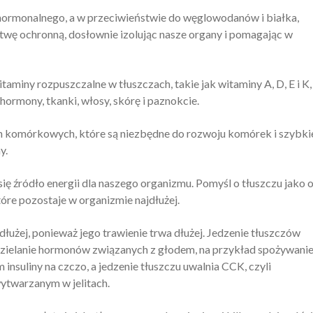
hormonalnego, a w przeciwieństwie do węglowodanów i białka,
wę ochronną, dosłownie izolując nasze organy i pomagając w
miny rozpuszczalne w tłuszczach, takie jak witaminy A, D, E i K,
ormony, tkanki, włosy, skórę i paznokcie.
łon komórkowych, które są niezbędne do rozwoju komórek i szybk
y.
się źródło energii dla naszego organizmu. Pomyśl o tłuszczu jako 
óre pozostaje w organizmie najdłużej.
łużej, ponieważ jego trawienie trwa dłużej. Jedzenie tłuszczów
ielanie hormonów związanych z głodem, na przykład spożywani
suliny na czczo, a jedzenie tłuszczu uwalnia CCK, czyli
wytwarzanym w jelitach.