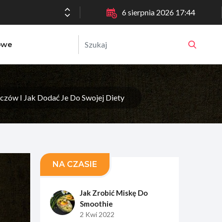
6 sierpnia 2026 17:44
owe
zów I Jak Dodać Je Do Swojej Diety
NA CZASIE
Jak Zrobić Miskę Do
Smoothie
2 Kwi 2022