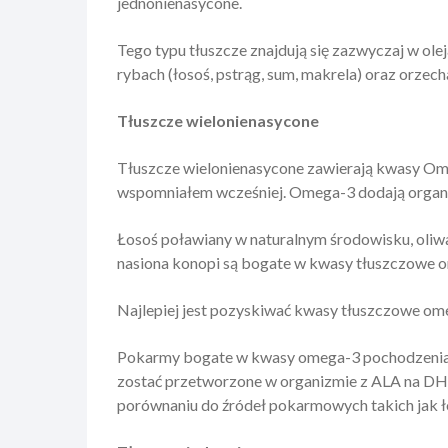
jednonienasycone.
Tego typu tłuszcze znajdują się zazwyczaj w ole
rybach (łosoś, pstrąg, sum, makrela) oraz orzech
Tłuszcze wielonienasycone
Tłuszcze wielonienasycone zawierają kwasy Om
wspomniałem wcześniej. Omega-3 dodają organi
Łosoś poławiany w naturalnym środowisku, oliwa 
nasiona konopi są bogate w kwasy tłuszczowe 
Najlepiej jest pozyskiwać kwasy tłuszczowe ome
Pokarmy bogate w kwasy omega-3 pochodzenia roś
zostać przetworzone w organizmie z ALA na DHA
porównaniu do źródeł pokarmowych takich jak łos