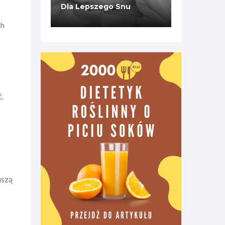
Dla Lepszego Snu
ch
.
uszą