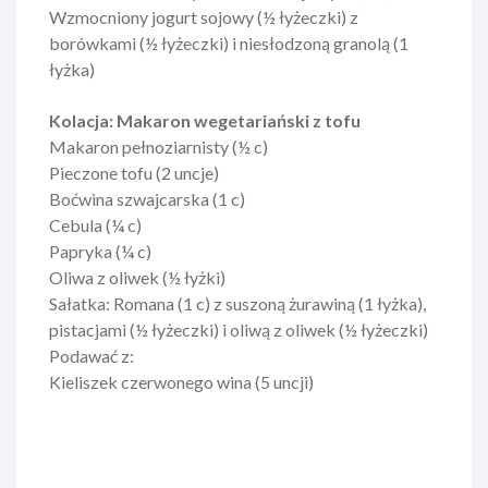
Wzmocniony jogurt sojowy (½ łyżeczki) z
borówkami (½ łyżeczki) i niesłodzoną granolą (1
łyżka)
Kolacja: Makaron wegetariański z tofu
Makaron pełnoziarnisty (½ c)
Pieczone tofu (2 uncje)
Boćwina szwajcarska (1 c)
Cebula (¼ c)
Papryka (¼ c)
Oliwa z oliwek (½ łyżki)
Sałatka: Romana (1 c) z suszoną żurawiną (1 łyżka),
pistacjami (½ łyżeczki) i oliwą z oliwek (½ łyżeczki)
Podawać z:
Kieliszek czerwonego wina (5 uncji)