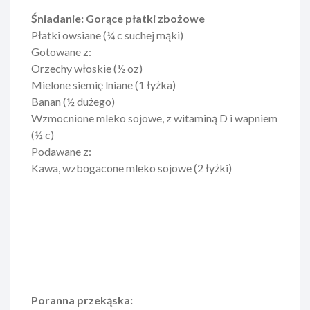
Śniadanie: Gorące płatki zbożowe
Płatki owsiane (¼ c suchej mąki)
Gotowane z:
Orzechy włoskie (½ oz)
Mielone siemię lniane (1 łyżka)
Banan (½ dużego)
Wzmocnione mleko sojowe, z witaminą D i wapniem
(½ c)
Podawane z:
Kawa, wzbogacone mleko sojowe (2 łyżki)
Poranna przekąska: