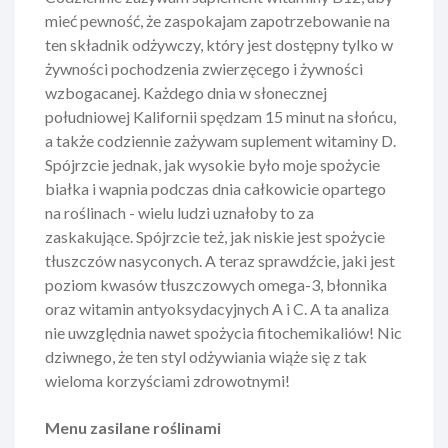
mieć pewność, że zaspokajam zapotrzebowanie na
ten składnik odżywczy, który jest dostępny tylko w
żywności pochodzenia zwierzęcego i żywności
wzbogacanej. Każdego dnia w słonecznej
południowej Kalifornii spędzam 15 minut na słońcu,
a także codziennie zażywam suplement witaminy D.
Spójrzcie jednak, jak wysokie było moje spożycie
białka i wapnia podczas dnia całkowicie opartego
na roślinach - wielu ludzi uznałoby to za
zaskakujące. Spójrzcie też, jak niskie jest spożycie
tłuszczów nasyconych. A teraz sprawdźcie, jaki jest
poziom kwasów tłuszczowych omega-3, błonnika
oraz witamin antyoksydacyjnych A i C. A ta analiza
nie uwzględnia nawet spożycia fitochemikaliów! Nic
dziwnego, że ten styl odżywiania wiąże się z tak
wieloma korzyściami zdrowotnymi!
Menu zasilane roślinami