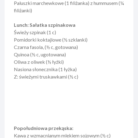
Paluszki marchewkowe (1 filiżanka) z hummusem (¼
filiżanki)
Lunch: Sałatka szpinakowa
Świeży szpinak (1 c)
Pomidorki koktajlowe (½ szklanki)
Czarna fasola, (½ c, gotowana)
Quinoa (½ c, ugotowana)
Oliwa z oliwek (½ łyżki)
Nasiona słonecznika (1 łyżka)
Z: świeżymi truskawkami (½ c)
Popołudniowa przekąska:
Kawa z wzmacnianym mlekiem sojowym (½ c)