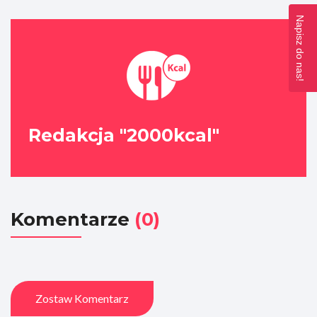
Napisz do nas!
Redakcja "2000kcal"
Komentarze
(0)
Zostaw Komentarz