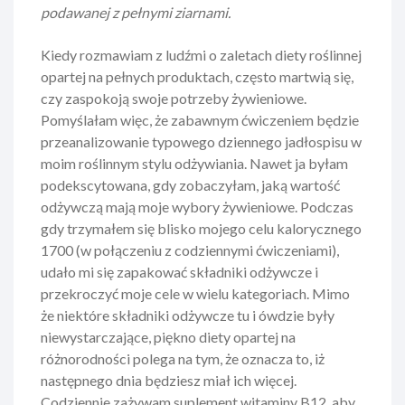
podawanej z pełnymi ziarnami.
Kiedy rozmawiam z ludźmi o zaletach diety roślinnej
opartej na pełnych produktach, często martwią się,
czy zaspokoją swoje potrzeby żywieniowe.
Pomyślałam więc, że zabawnym ćwiczeniem będzie
przeanalizowanie typowego dziennego jadłospisu w
moim roślinnym stylu odżywiania. Nawet ja byłam
podekscytowana, gdy zobaczyłam, jaką wartość
odżywczą mają moje wybory żywieniowe. Podczas
gdy trzymałem się blisko mojego celu kalorycznego
1700 (w połączeniu z codziennymi ćwiczeniami),
udało mi się zapakować składniki odżywcze i
przekroczyć moje cele w wielu kategoriach. Mimo
że niektóre składniki odżywcze tu i ówdzie były
niewystarczające, piękno diety opartej na
różnorodności polega na tym, że oznacza to, iż
następnego dnia będziesz miał ich więcej.
Codziennie zażywam suplement witaminy B12, aby