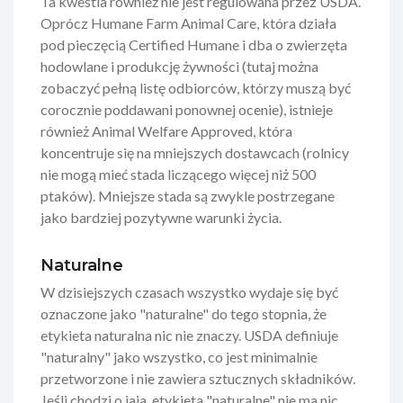
Ta kwestia również nie jest regulowana przez USDA.
Oprócz Humane Farm Animal Care, która działa
pod pieczęcią Certified Humane i dba o zwierzęta
hodowlane i produkcję żywności (tutaj można
zobaczyć pełną listę odbiorców, którzy muszą być
corocznie poddawani ponownej ocenie), istnieje
również Animal Welfare Approved, która
koncentruje się na mniejszych dostawcach (rolnicy
nie mogą mieć stada liczącego więcej niż 500
ptaków). Mniejsze stada są zwykle postrzegane
jako bardziej pozytywne warunki życia.
Naturalne
W dzisiejszych czasach wszystko wydaje się być
oznaczone jako "naturalne" do tego stopnia, że
etykieta naturalna nic nie znaczy. USDA definiuje
"naturalny" jako wszystko, co jest minimalnie
przetworzone i nie zawiera sztucznych składników.
Jeśli chodzi o jaja, etykieta "naturalne" nie ma nic