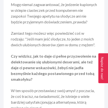
Mogę niemal zagwarantować, że jedzenie kupionych
w sklepie ciasteczek przed komputerem nie
zaspokoi Twojego apetytu na słodycze ani nie
będzie przyjemnym doświadczeniem, prawda?
Zamiast tego możesz więc powiedzieć coś w
rodzaju: "Jeśli mam jeść słodycze, to jeden z moich
dwóch ulubionych deserów zjem w domu z mężem".
Czy widzisz, jak to daje ci pełne przyzwolenie na
Napisz do nas!
delektowanie się ulubionymi deserami, ale też
daje ci pewne wskazówki, żebyś nie jadła
bezmyślnie każdego postawionego przed tobą
smakołyku?
W ten sposób przestawiasz swój umysł z poczucia,
że coś tracisz, na świadomość, że istnieje o wiele
bardziej satysfakcjonująca alternatywa, którą
możesz się cieszyć.