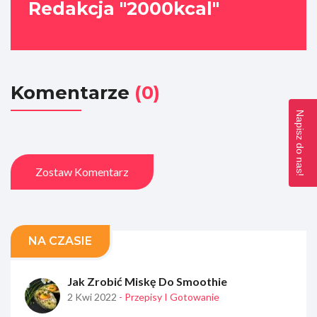
Redakcja "2000kcal"
Komentarze
(0)
Napisz do nas!
Zostaw Komentarz
NA CZASIE
Jak Zrobić Miskę Do Smoothie
2 Kwi 2022
- Przepisy I Gotowanie