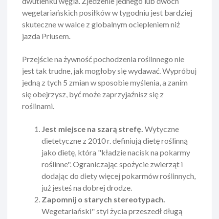
dwutlenku węgla. Zjedzenie jednego lub dwóch
wegetariańskich posiłków w tygodniu jest bardziej
skuteczne w walce z globalnym ociepleniem niż
jazda Priusem.
Przejście na żywność pochodzenia roślinnego nie
jest tak trudne, jak mogłoby się wydawać. Wypróbuj
jedną z tych 5 zmian w sposobie myślenia, a zanim
się obejrzysz, być może zaprzyjaźnisz się z
roślinami.
Jest miejsce na szarą strefę.
Wytyczne
dietetyczne z 2010 r. definiują dietę roślinną
jako dietę, która "kładzie nacisk na pokarmy
roślinne". Ograniczając spożycie zwierząt i
dodając do diety więcej pokarmów roślinnych,
już jesteś na dobrej drodze.
Zapomnij o starych stereotypach.
Wegetariański" styl życia przeszedł długą