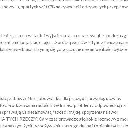
i darmowych, opartych w 100% na żywności i odżywczych przepisów
lepiej, a samo wstanie i wyjście na spacer na zewnątrz, podczas g
mienić to, jak się czujesz. Spróbuj wejść w rutynę z ćwiczeniami
utnie uwielbiasz, trzymaj się go, a uczucie niesamowitości będzie
ystej zabawy? Nie z obowiązku, dla pracy, dla przysługi, czy by
zysto dla odczuwania radości? Jeśli masz problem z odpowiedzią na
 sprawiają Ci niesamowitą radość i frajdę, spojrzenia na swój
ENIA TYCH RZECZY! Cały czas prowadzę głębokie rozmowy z mo
 w naszym życiu, w odżywianiu naszego ducha i robieniu tych rze