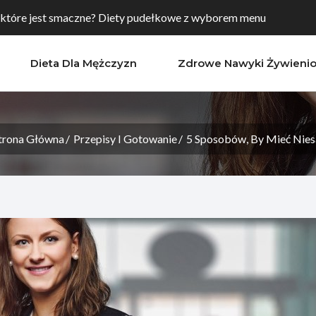
 które jest smaczne? Diety pudełkowe z wyborem menu
Dieta Dla Mężczyzn
Zdrowe Nawyki Żywieni
aw, których warto spróbować, aby poprawić...
towanie? Sprawdź dietę pudełkową w Toruniu
trona Główna
Przepisy I Gotowanie
5 Sposobów, By Mieć Nie