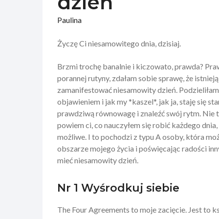
dzień
Paulina
Życzę Ci niesamowitego dnia, dzisiaj.
Brzmi trochę banalnie i kiczowato, prawda? Pra
porannej rutyny, zdałam sobie sprawę, że istnie
zamanifestować niesamowity dzień. Podzieliła
objawieniem i jak my *kaszel*, jak ja, staję się st
prawdziwą równowagę i znaleźć swój rytm. Nie tw
powiem ci, co nauczyłem się robić każdego dnia, a
możliwe. I to pochodzi z typu A osoby, która moż
obszarze mojego życia i poświęcając radości inn
mieć niesamowity dzień.
Nr 1 Wyśrodkuj siebie
The Four Agreements to moje zacięcie. Jest to ks