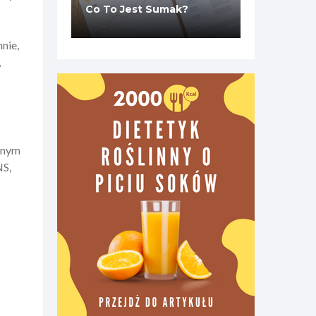
Co To Jest Sumak?
nie,
,
ionym
NS,