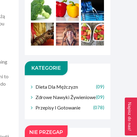
użą
bu
ming
KATEGORIE
i to
 do
Dieta Dla Mężczyzn
(09)
Zdrowe Nawyki Żywieniowe
(09)
Napisz do nas!
Przepisy I Gotowanie
(078)
NIE PRZEGAP
wiedź