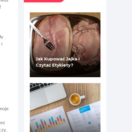
!
dy
 i
Jak Kupować Jajka I
Czytać Etykiety?
 moje
imi
czy,