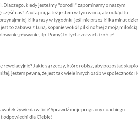
wi. Dlaczego, kiedy jesteśmy "dorośli" zapominamy o naszym
zęść nas? Zaufaj mi, ja też jestem w tym winna, ale odkąd to
zynajmniej kilka razy w tygodniu, jeśli nie przez kilka minut dzien
jest to zabawa z Luną, kopanie wokół piłki nożnej z moją miłością
owanie, pływanie, itp. Pomyśl o tych rzeczach i rób je!
ię rewelacyjnie? Jakie są rzeczy, które robisz, aby pozostać skup
niżej, jestem pewna, że jest tak wiele innych osób w społeczności 
 kawałek żywienia w linii? Sprawdź moje programy coachingu
st odpowiedni dla Ciebie!