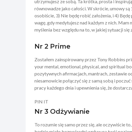
utrzymujesz ze sobą. Ta krótka, prosta i inspiru
równowadze jako całości. W skrócie, umowy są 1
osobiście, 3) Nie będę robić założenia, i 4) Będ
wagę, gdy medytujesz nad każdym z nich. Mam n
myślenia bez względu na to, w jakiej sytuacji się 
Nr 2 Prime
Zostałem zainspirowany przez Tony Robbins prim
your mental, emotional, physical, and spiritual b
pozytywnych afirmacjach, mantrach, zestawie od
niesamowicie połączyć się z samą sobą i poczuć s
pracy każdego dnia i upewnienia się, że dostarc
PIN IT
Nr 3 Odżywianie
To rozumie się samo przez się, ale oczywiście to
będzie miało bezpośredni wpływ na twój poziom en