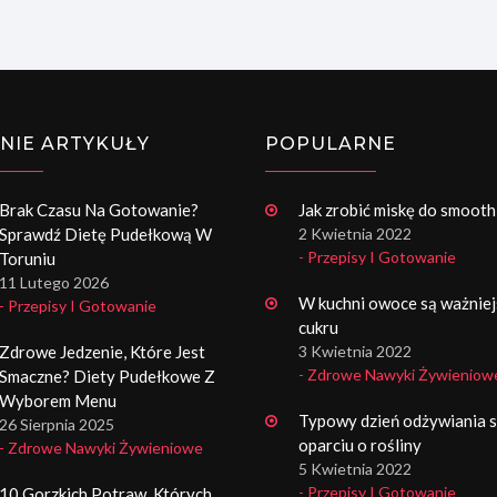
NIE ARTYKUŁY
POPULARNE
Brak Czasu Na Gotowanie?
Jak zrobić miskę do smooth
Sprawdź Dietę Pudełkową W
2 Kwietnia 2022
- Przepisy I Gotowanie
Toruniu
11 Lutego 2026
W kuchni owoce są ważniej
- Przepisy I Gotowanie
cukru
Zdrowe Jedzenie, Które Jest
3 Kwietnia 2022
- Zdrowe Nawyki Żywieniow
Smaczne? Diety Pudełkowe Z
Wyborem Menu
Typowy dzień odżywiania s
26 Sierpnia 2025
oparciu o rośliny
- Zdrowe Nawyki Żywieniowe
5 Kwietnia 2022
- Przepisy I Gotowanie
10 Gorzkich Potraw, Których