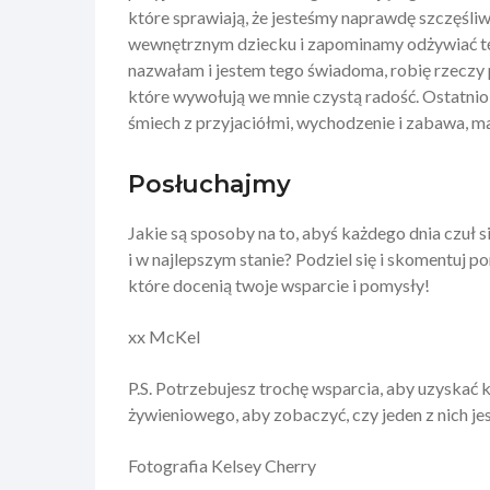
które sprawiają, że jesteśmy naprawdę szczęśli
wewnętrznym dziecku i zapominamy odżywiać tę c
nazwałam i jestem tego świadoma, robię rzeczy pr
które wywołują we mnie czystą radość. Ostatnio 
śmiech z przyjaciółmi, wychodzenie i zabawa, mal
Posłuchajmy
Jakie są sposoby na to, abyś każdego dnia czuł s
i w najlepszym stanie? Podziel się i skomentuj po
które docenią twoje wsparcie i pomysły!
xx McKel
P.S. Potrzebujesz trochę wsparcia, aby uzyskać
żywieniowego, aby zobaczyć, czy jeden z nich je
Fotografia Kelsey Cherry