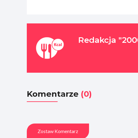
Redakcja "200
Komentarze
(0)
Zostaw Komentarz