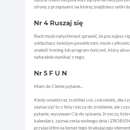
stronę z przepisami, na której znajdziesz setk
Nr 4 Ruszaj się
Ruch może natychmiast sprawić, że poczujesz się 
oddychasz świeżym powietrzem, może całkowicie z
znaleźć trening lub program ćwiczeń, który absol
naturalnie wynikać z tego.
Nr 5 F U N
Mam do Ciebie pytanie...
Kiedy ostatni raz zrobiłaś coś, cokolwiek, dla cz
zaznaczyć to z listy rzeczy do zrobienia, ale c
pytanie, wyzywam Cię do spisania 3 rzeczy, które
kalendarz, zaznaczenia wolnego dnia i ZROBI
przyjaciółmi na temat tego brakującego elementu