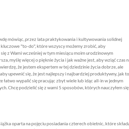
wdę mówiąc, przez lata praktykowania i kultywowania solidnej
ją kluczowe "to-do", które wszyscy możemy zrobić, aby
m się z Wami wcześniej w tym miesiącu moim urodzinowym
arsza, myślę więcej o pięknie życia i jak ważne jest, aby wziąć czas 
ierdzę, że jestem ekspertem w tej dziedzinie życia dobrze, ale
by upewnić się, że jest najlepszy i najbardziej produktywny, jak t
e łatwo wypalić się pracując zbyt wiele lub idąc all-in w jednym
ych. Chcę podzielić się z wami 5 sposobów, których nauczyłem się
iążka oparta na pojęciu posiadania czterech obietnic, które składa