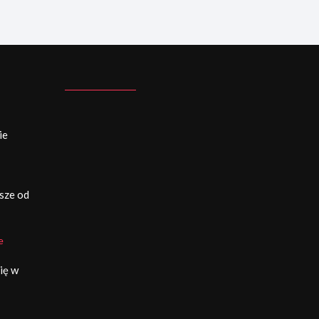
ie
sze od
e
ię w