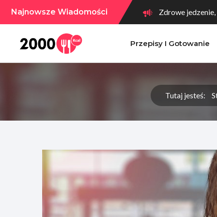
Najnowsze Wiadomości
Zdrowe jedzenie,
Przepisy I Gotowanie
10 gorzkich potr
Brak czasu na go
Tutaj jesteś:
S