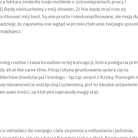
jąca lektura zmieniła moje myślenie o zobowiązaniach, pracy i
) Będę nieskazitelny z mój słowem, 2) Nie będę brać rzeczy
ę próbować mój best. Są one proste i nieskomplikowane, ale mają d
adzieję, że zapewnią one wgląd w przekształcanie twojego sposo
znajdujesz.
ing routine i zanurkowałem w tej koncepcji, która polega na pri
ody all at the same time. Moja rutyna gruntowania opiera się na
dechów (medytacja) i treningu - łącząc umysł z fizyką. Pomogło m
ię niesamowicie wdzięczną i uziemioną, jest to idealne ustawienie
zam wam treści, za którymi naprawdę mogę stać.
, co wkładasz do swojego ciała za pomocą odżywiania i jedzenia,
ergii i to, jak się czujesz fizycznie i jako całość. Koniecznie od