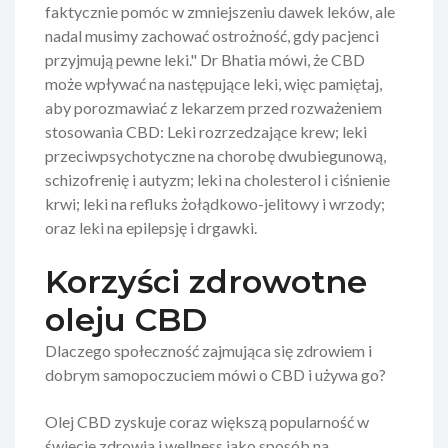
faktycznie pomóc w zmniejszeniu dawek leków, ale
nadal musimy zachować ostrożność, gdy pacjenci
przyjmują pewne leki." Dr Bhatia mówi, że CBD
może wpływać na następujące leki, więc pamiętaj,
aby porozmawiać z lekarzem przed rozważeniem
stosowania CBD: Leki rozrzedzające krew; leki
przeciwpsychotyczne na chorobę dwubiegunową,
schizofrenię i autyzm; leki na cholesterol i ciśnienie
krwi; leki na refluks żołądkowo-jelitowy i wrzody;
oraz leki na epilepsję i drgawki.
Korzyści zdrowotne
oleju CBD
Dlaczego społeczność zajmująca się zdrowiem i
dobrym samopoczuciem mówi o CBD i używa go?
Olej CBD zyskuje coraz większą popularność w
świecie zdrowia i wellness jako sposób na