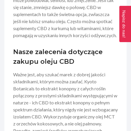
może powodować senność lub zmęczenie. Jeśli tak
się stanie, zmniejsz dawkę o połowę. CBD w
Napisz do nas!
suplementach to także świetna opcja, zwłaszcza
jeśli nie lubisz smaku oleju. Często można spotkać
suplementy CBD z kurkumą lub witaminami, które
pomagają w uzyskaniu innych korzyści odżywczych.
Nasze zalecenia dotyczące
zakupu oleju CBD
Ważne jest, aby szukać marek z dobrej jakości
składnikami, którym można zaufać.
Kyoto
Botanicals to ekstrakt konopny z całych roślin
połączony z prostymi składnikami występującymi w
naturze - ich CBD to ekstrakt konopny o pełnym
spektrum działania, który nigdy nie jest wzbogacany
izolatem CBD. Wykorzystuje organiczny olej MCT
z orzechów kokosowych, a nie olej palmowy.
Ponadto, zamiast środków aromatyzujących