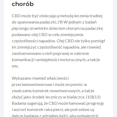
chorób
CBD może być obiecującą metodą leczenia trudnej
do opanowania padaczki. (9) W jednym z badań
pięciorgu izraelskim dzieciom chorym na padaczkę
podawano olej CBD w celu zmniejszenia
częstotliwości napadów. Olej CBD nie tylko pomógł
im zmniejszyć częstotliwość napadów, ale również
zaobserwowano u nich poprawę w zakresie
komunikacji i umiejętności motorycznych, a także
snu.
Wykazano również właściwości
przeciwnowotworowe i może on pomóc w
zwalczaniu komórek nowotworowych, a także
służyć jako środek leczniczy w białaczce. (10)(11)
Badania sugerują, że CBD może hamować progresję
i wzrost komórek raka piersi, ale potrzebne są
dalsze badania z udziałem ludzi, aby potwierdzić