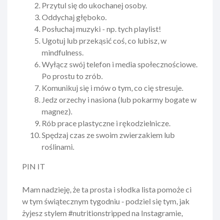
Przytul się do ukochanej osoby.
Oddychaj głęboko.
Posłuchaj muzyki - np. tych playlist!
Ugotuj lub przekąsić coś, co lubisz, w
mindfulness.
Wyłącz swój telefon i media społecznościowe.
Po prostu to zrób.
Komunikuj się i mów o tym, co cię stresuje.
Jedz orzechy i nasiona (lub pokarmy bogate w
magnez).
Rób prace plastyczne i rękodzielnicze.
Spędzaj czas ze swoim zwierzakiem lub
roślinami.
PIN IT
Mam nadzieję, że ta prosta i słodka lista pomoże ci
w tym świątecznym tygodniu - podziel się tym, jak
żyjesz stylem #nutritionstripped na Instagramie,