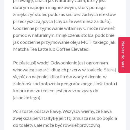
przewagę, takich jak Naturally Calm, który jest
dobrym napojem magnezowym, który pomaga
zmiękczyć stolec podczas snu bez żadnych efektów
przeczyszczających (chyba że weźmiesz za dużo).
Codzienne przyjmowanie witaminy C może również
pomóc w naturalnym zmiękczeniu stolca, podobnie
jak codzienne przyjmowanie oleju MCT, takiego jak
Napisz do nas!
Matcha Tea Latte lub Coffee Elevated.
Po piąte, pij wodę! Odwodnienie jest ogromnym
winowajcą zaparć i długich przerw w toalecie. Staraj
się pić co najmniej kilka litrów wody dziennie, w
zależności od położenia geograficznego, ilości potu i
koloru moczu (celem jest przezroczysty do
jasnożółtego).
Po szóste, odstaw kawę. Wszyscy wiemy, że kawa
zwiększa perystaltykę jelit (tj. zmusza nas do pójścia
do toalety), ale może być również przyczyną