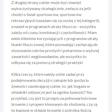
Z drugiej strony cukier może być również
wykorzystywany strategicznie, zwłaszcza jeśli
chodzi o świat sportowców, sportowców
rekreacyjnych (uważam się za osobę z tej kategorii),
a nawet w programach utraty tłuszczu - wszystko
zależy od czasu, kombinacji i częstotliwości. Mam
wielu klientów korzystających z programów utraty
tkanki tłuszczowej, które pozwalają i zachęcają do
stosowania cukrów prostych i pokarmów o wyższej
zawartości węglowodanów, ale wszystko to
odbywa się za pomocą strategii i praktyki.
Kilka rzeczy, które należy sobie zadać przy
podejmowaniu decyzji o zakupie lub spożyciu
żywności zawierającej cukier, to: jak bogata w
składniki odżywcze jest ta ogólna żywność? Na
przykład, czy jest to przepis na pełnowartościowe
brownie z syropem klonowym do słodzenia, czy są
to kupione w sklepie brownie z potrójną ilością