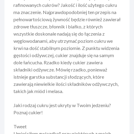
rafinowanych cukrów? Jakość i ilość użytego cukru
ma znaczenie. Najprawdopodobniej ten przepis na
pełnowartościową żywność będzie również zawierał
zdrowe tłuszcze, błonnik i białko, z których
wszystkie doskonale nadają się do łączenia z
węglowodanami, aby utrzymać poziom cukru we
krwi na dość stabilnym poziomie. Z punktu widzenia
gęstości odżywczej, cukier znajduje się na samym
dole łańcucha. Rzadko kiedy cukier zawiera
składniki odżywcze. Mówię rzadko, ponieważ
istnieje garstka substancji słodzących, które
zawierają niewielkie ilości składników odżywczych,
takich jak miód i melasa.
Jaki rodzaj cukru jest ukryty w Twoim jedzeniu?
Poznaj cukier!
Tweet
Umieściłem gwiazdkę* przy niektórych z moich