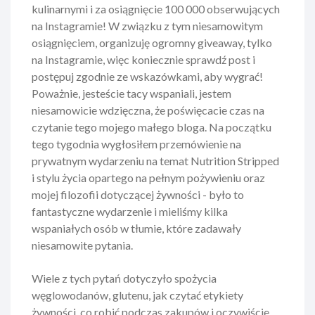
kulinarnymi i za osiągnięcie 100 000 obserwujących
na Instagramie! W związku z tym niesamowitym
osiągnięciem, organizuję ogromny giveaway, tylko
na Instagramie, więc koniecznie sprawdź post i
postępuj zgodnie ze wskazówkami, aby wygrać!
Poważnie, jesteście tacy wspaniali, jestem
niesamowicie wdzięczna, że poświęcacie czas na
czytanie tego mojego małego bloga. Na początku
tego tygodnia wygłosiłem przemówienie na
prywatnym wydarzeniu na temat Nutrition Stripped
i stylu życia opartego na pełnym pożywieniu oraz
mojej filozofii dotyczącej żywności - było to
fantastyczne wydarzenie i mieliśmy kilka
wspaniałych osób w tłumie, które zadawały
niesamowite pytania.
Wiele z tych pytań dotyczyło spożycia
węglowodanów, glutenu, jak czytać etykiety
żywności, co robić podczas zakupów i oczywiście