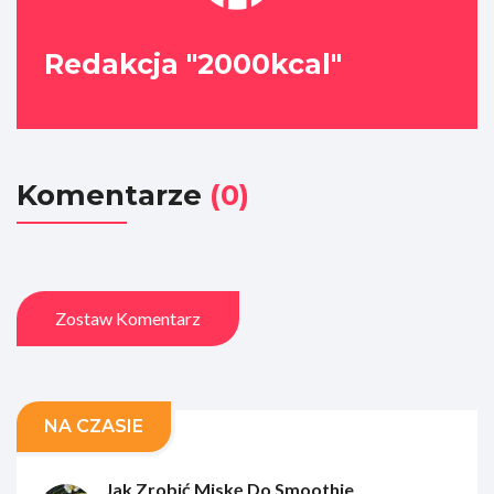
Redakcja "2000kcal"
Komentarze
(0)
Zostaw Komentarz
NA CZASIE
Jak Zrobić Miskę Do Smoothie