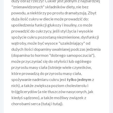
duży obraz rzeczy! Cukier jest jednym z najbardziej
"znienawidzonych" składników diety, nie bez
powodu, a niektórzy po prostu dramatyzują. Zbyt
duża ilość cukru w diecie może prowadzić do:
upośledzenia funkcji glukozy i insuliny, co może
prowadzić do cukrzycy, jeśli styl życia i wysokie
spożycie cukru pozostaną niezmienione, dysfunkcji
wątroby, może być wysoce "uzależniający" od
dużych ilości dopaminy uwalnianej podczas jedzenia
(dopamina to hormon "dobrego samopoczucia"),
może przyczyniać się do otyłości lub ogólnego
przyrostu masy ciała (istnieje wiele czynników,
które prowadzą do przyrostu masy ciała,
spożywanie nadmiaru cukru jest
tylko jednym
z
nich), a także zwiększa poziom cholesterolu i
trójglicerydów (a nie tłuszczów nasyconych, jak
kiedyś sądzono), a także możliwy związek z
chorobami serca (tutaj i tutaj).