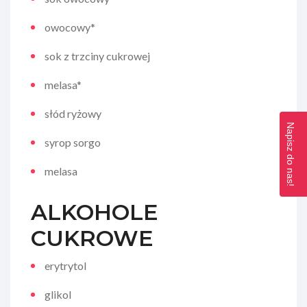
owocowy*
sok z trzciny cukrowej
melasa*
słód ryżowy
Napisz do nas!
syrop sorgo
melasa
ALKOHOLE
CUKROWE
erytrytol
glikol